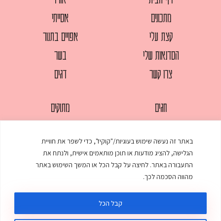
מתכונים
אסייתי
קצת עלי
אפויים בתנור
הסדנאות שלי
בשר
צרו קשר
דגים
חגים
מתוקים
לחמים
סלטים
באתר זה נעשה שימוש בעוגיות/"קוקיז", כדי לשפר את חוויית
מאפים
עוגות
הגלישה, להציג מודעות או תוכן מותאמים אישית, ולנתח את
ממולאים
עוף
התעבורה באתר. לחיצה על קבל הכל או המשך השימוש באתר
מהווה הסכמה לכך.
מרקים
פסטות
קבל הכל