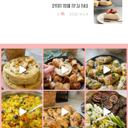
עוגת גבינת שמנת ותותים
4 ביוני 2026
0
ים שמכינים בכמה דקות עב
 מחבת שהוא שילוב של מופלטה וספינז׳, רעיון מעול
בתי מה לחדש לכם ונראה
אורז יצירתי לתשעת הימים ולכבוד שבת קודש
למתכון