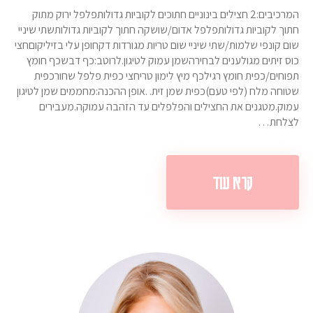
המרכיבים:2 חצילים בינוניים חתוכים לקוביות גדולותפלפל ירוק מתוק
חתוך לקוביות גדולותפלפל אדום/שושקה חתוך לקוביות גדולותשתי שיניי
שום קונפי שלמות/שתי שיניי שום טריות מגורדות דקחופן עלי בזיליקוםחצי
כוס זיתים מגולענים לבחירהשמן עמוק לטיגון.לרוטב:כף דבשכף חומץ
תפוחים/כפית חומץ רגילכף מיץ לימון טריחצי כפית פלפל שחורכפית
שטוחה מלח (לפי טעם)כפית שמן זית. .אופן ההכנה:מחממים שמן לטיגון
עמוק.מטגנים את החצילים והפלפלים עד הזהבה עמוקה.מעבירים
לצלחת…
קרא עוד