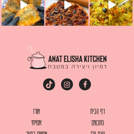
דף הבית
אורז
מתכונים
אסייתי
קצת עלי
אפויים בתנור