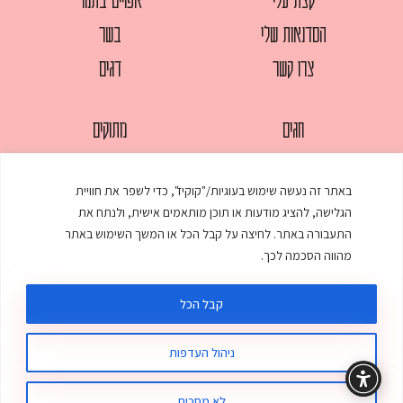
הסדנאות שלי
בשר
צרו קשר
דגים
חגים
מתוקים
לחמים
סלטים
באתר זה נעשה שימוש בעוגיות/"קוקיז", כדי לשפר את חוויית
מאפים
עוגות
הגלישה, להציג מודעות או תוכן מותאמים אישית, ולנתח את
ממולאים
עוף
התעבורה באתר. לחיצה על קבל הכל או המשך השימוש באתר
מהווה הסכמה לכך.
מרקים
פסטות
קבל הכל
ניהול העדפות
© כל הזכויות שמורות לענת אלישע |
עיצוב ובניית אתר
:
סטודיו דנקו
תקנון האתר
מדיניות פרטיות
לא מסכים