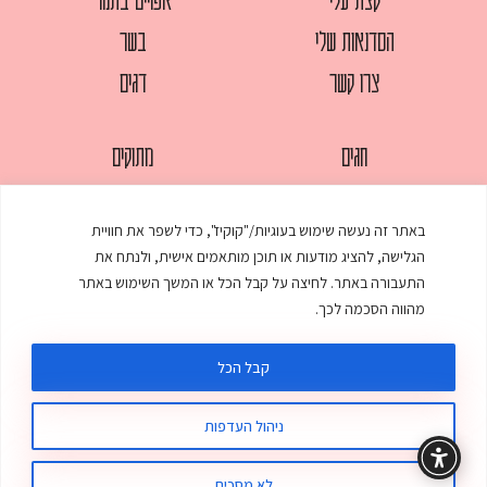
הסדנאות שלי
בשר
צרו קשר
דגים
חגים
מתוקים
לחמים
סלטים
באתר זה נעשה שימוש בעוגיות/"קוקיז", כדי לשפר את חוויית
מאפים
עוגות
הגלישה, להציג מודעות או תוכן מותאמים אישית, ולנתח את
ממולאים
עוף
התעבורה באתר. לחיצה על קבל הכל או המשך השימוש באתר
מהווה הסכמה לכך.
מרקים
פסטות
קבל הכל
ניהול העדפות
© כל הזכויות שמורות לענת אלישע |
עיצוב ובניית אתר
:
סטודיו דנקו
תקנון האתר
מדיניות פרטיות
לא מסכים