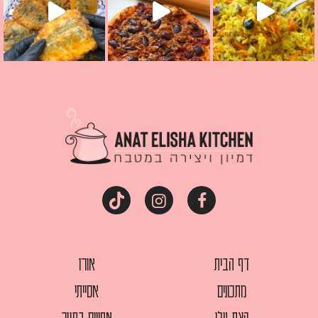
דף הבית
אורז
מתכונים
אסייתי
קצת עלי
אפויים בתנור