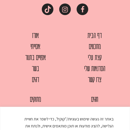
דף הבית
אורז
מתכונים
אסייתי
קצת עלי
אפויים בתנור
הסדנאות שלי
בשר
צרו קשר
דגים
חגים
מתוקים
לחמים
סלטים
באתר זה נעשה שימוש בעוגיות/"קוקיז", כדי לשפר את חוויית
מאפים
עוגות
הגלישה, להציג מודעות או תוכן מותאמים אישית, ולנתח את