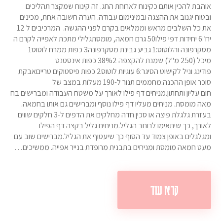
אוהבת להכין אותם כקינוח לארוחת החג. זה קינוח שמקצר תהליכים
ובטוח יגנוב את ההצגה ובמינימום עבודה. הערה חשובה אחת, מכינים
את כל השלבים מראש וממלאים בקרם לפני ההגשה. המרכיבים ל 12
יח׳:6 יחידות דפי פילו50 גרם חמאה, מומסתגלילי מתכת לאפייה לקרם ה
מסקרפונה והלוטוס:1 גביע גבינת מסקרפונה3 כפות ממרח לוטוס1
מיכל (250 מ"ל) שמנת להקצפה 38%2 כפות אינסטנט
פודינג וניל לקישוט הסיגר:6 עוגיות לוטוס2 כפות פיסטוקים טרייםאבקת
סוכר אופן ההכנה:מחממים תנור ל-190 מעלות במצב של
חום עליון ותחתון.מניחים דף פילו לאורך על משטח העבודה ומברישים בח
מאה מומסת. מניחים מעליו דף פילו נוסף ומברישים גם אותו בחמאה.
בעזרת גלגלת פיצה או סכין חדה מחלקים את הדפים ל-3 חלקים שווים
לאורך, כך שיתאימו לרוחב הגליל.מניחים גליל בקצה דף הפילו
ומגלגלים באופן צמוד עד הסוף כך שיעטוף את הגליל.מברישים שוב עם
מעט חמאה מומסת ומניחים בתבנית מרופדת בנייר אפייה. ממשיכים…
קרא עוד