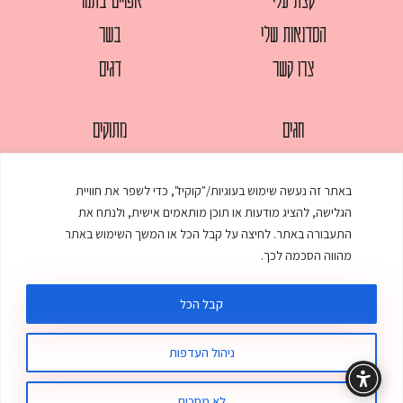
הסדנאות שלי
בשר
צרו קשר
דגים
חגים
מתוקים
לחמים
סלטים
באתר זה נעשה שימוש בעוגיות/"קוקיז", כדי לשפר את חוויית
מאפים
עוגות
הגלישה, להציג מודעות או תוכן מותאמים אישית, ולנתח את
ממולאים
עוף
התעבורה באתר. לחיצה על קבל הכל או המשך השימוש באתר
מהווה הסכמה לכך.
מרקים
פסטות
קבל הכל
ניהול העדפות
© כל הזכויות שמורות לענת אלישע |
עיצוב ובניית אתר
:
סטודיו דנקו
תקנון האתר
מדיניות פרטיות
לא מסכים