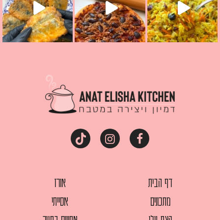
דף הבית
אורז
מתכונים
אסייתי
קצת עלי
אפויים בתנור