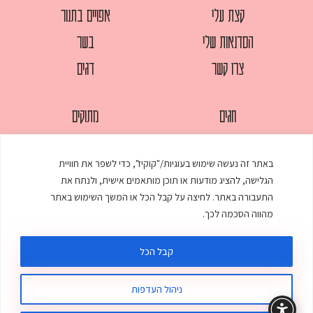
קצת עלי
אפויים בתנור
הסדנאות שלי
בשר
צרו קשר
דגים
חגים
מתוקים
לחמים
סלטים
באתר זה נעשה שימוש בעוגיות/"קוקיז", כדי לשפר את חוויית
מאפים
עוגות
הגלישה, להציג מודעות או תוכן מותאמים אישית, ולנתח את
ממולאים
עוף
התעבורה באתר. לחיצה על קבל הכל או המשך השימוש באתר
מהווה הסכמה לכך.
מרקים
פסטות
קבל הכל
ניהול העדפות
© כל הזכויות שמורות לענת אלישע |
עיצוב ובניית אתר
:
סטודיו דנקו