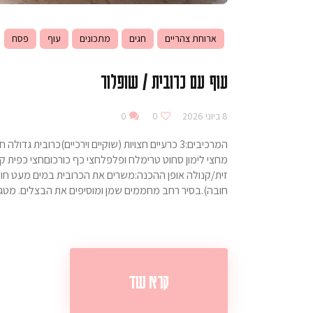
ארוחת צהריים
חגים
מתכונים
עוף
פסח
עוף עם כרובית / שופלור
8 ביוני 2026
0
0
זית/קנולה אופן ההכנה:משרים את הכרובית במים מעט חו
חובה).בסיר רחב מחממים שמן ומוסיפים את הבצלים. מטגנ
קרא עוד