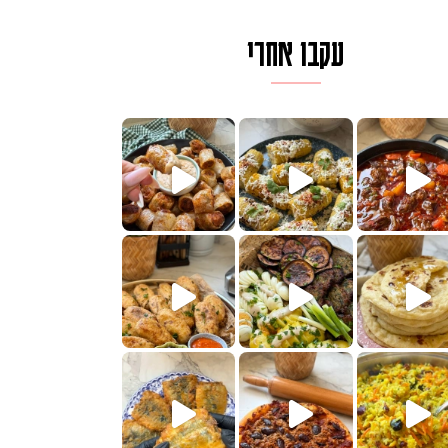
עקבו אחרי
לגרית מעודנת מ
פיים ממכרים שמכינים בכמה דקות עב
הימים, חשבתי מה לחדש לכם ונראה
 בשבילכם? בפ
? ההסבר בסרטו
או בתרגום לעברית, מחותנים
מתכון ראש