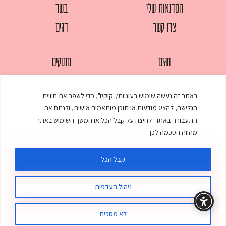
הסדנאות שלי
בשר
צרו קשר
דגים
חגים
מתוקים
לחמים
סלטים
באתר זה נעשה שימוש בעוגיות/"קוקיז", כדי לשפר את חוויית
מאפים
עוגות
הגלישה, להציג מודעות או תוכן מותאמים אישית, ולנתח את
ממולאים
עוף
התעבורה באתר. לחיצה על קבל הכל או המשך השימוש באתר
מהווה הסכמה לכך.
מרקים
פסטות
קבל הכל
ניהול העדפות
© כל הזכויות שמורות לענת אלישע |
עיצוב ובניית אתר
:
סטודיו דנקו
תקנון האתר
מדיניות פרטיות
לא מסכים