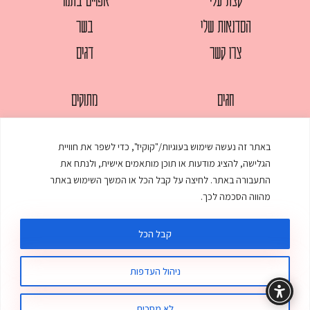
הסדנאות שלי
בשר
צרו קשר
דגים
חגים
מתוקים
לחמים
סלטים
באתר זה נעשה שימוש בעוגיות/"קוקיז", כדי לשפר את חוויית
מאפים
עוגות
הגלישה, להציג מודעות או תוכן מותאמים אישית, ולנתח את
ממולאים
עוף
התעבורה באתר. לחיצה על קבל הכל או המשך השימוש באתר
מהווה הסכמה לכך.
מרקים
פסטות
קבל הכל
ניהול העדפות
© כל הזכויות שמורות לענת אלישע |
עיצוב ובניית אתר
:
סטודיו דנקו
תקנון האתר
מדיניות פרטיות
לא מסכים