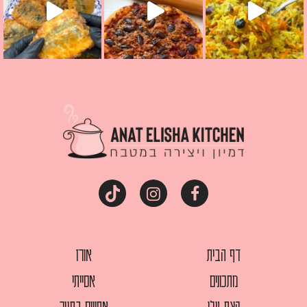
דף הבית
אורז
מתכונים
אסייתי
קצת עלי
אפויים בתנור