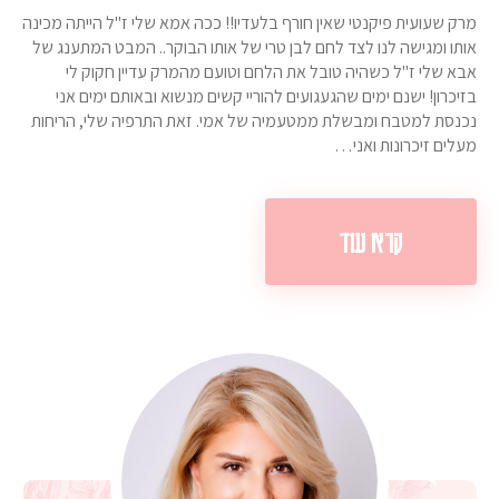
מרק שעועית פיקנטי שאין חורף בלעדיו!! ככה אמא שלי ז"ל הייתה מכינה
אותו ומגישה לנו לצד לחם לבן טרי של אותו הבוקר.. המבט המתענג של
אבא שלי ז"ל כשהיה טובל את הלחם וטועם מהמרק עדיין חקוק לי
בזיכרון! ישנם ימים שהגעגועים להוריי קשים מנשוא ובאותם ימים אני
נכנסת למטבח ומבשלת ממטעמיה של אמי. זאת התרפיה שלי, הריחות
מעלים זיכרונות ואני…
קרא עוד