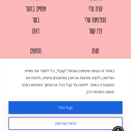
קצת עלי
אפויים בתנור
הסדנאות שלי
בשר
צרו קשר
דגים
חגים
מתוקים
לחמים
סלטים
באתר זה נעשה שימוש בעוגיות/"קוקיז", כדי לשפר את חוויית
מאפים
עוגות
הגלישה, להציג מודעות או תוכן מותאמים אישית, ולנתח את
ממולאים
עוף
התעבורה באתר. לחיצה על קבל הכל או המשך השימוש באתר
מהווה הסכמה לכך.
מרקים
פסטות
קבל הכל
ניהול העדפות
© כל הזכויות שמורות לענת אלישע |
עיצוב ובניית אתר
:
סטודיו דנקו