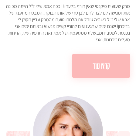
מרק שעועית פיקנטי שאין חורף בלעדיו!! ככה אמא שלי ז"ל הייתה מכינה
אותו ומגישה לנו לצד לחם לבן טרי של אותו הבוקר.. המבט המתענג של
אבא שלי ז"ל כשהיה טובל את הלחם וטועם מהמרק עדיין חקוק לי
בזיכרון! ישנם ימים שהגעגועים להוריי קשים מנשוא ובאותם ימים אני
נכנסת למטבח ומבשלת ממטעמיה של אמי. זאת התרפיה שלי, הריחות
מעלים זיכרונות ואני…
קרא עוד