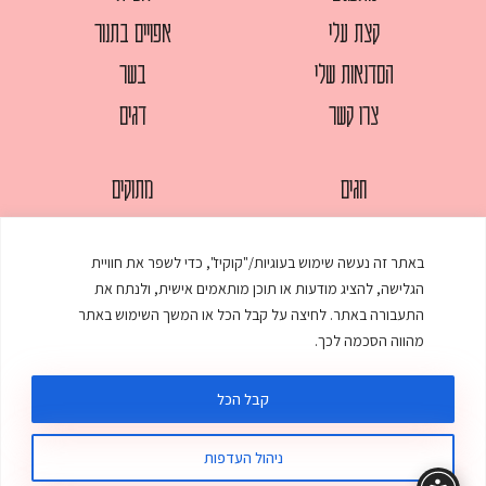
קצת עלי
אפויים בתנור
הסדנאות שלי
בשר
צרו קשר
דגים
חגים
מתוקים
לחמים
סלטים
באתר זה נעשה שימוש בעוגיות/"קוקיז", כדי לשפר את חוויית
מאפים
עוגות
הגלישה, להציג מודעות או תוכן מותאמים אישית, ולנתח את
ממולאים
עוף
התעבורה באתר. לחיצה על קבל הכל או המשך השימוש באתר
מהווה הסכמה לכך.
מרקים
פסטות
קבל הכל
ניהול העדפות
© כל הזכויות שמורות לענת אלישע |
עיצוב ובניית אתר
:
סטודיו דנקו