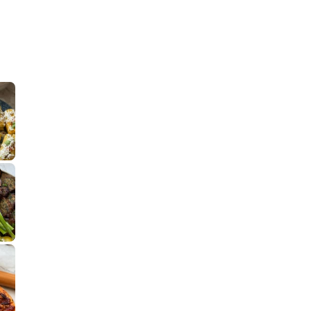
קלחי תירס צרובים על מחבת עם גבינה בולגרית מעודנת מ
נשנושי פרגיות קריספיים ממכרים שמכיני
לחם מחבת שהוא שיל
פסטל טוניסאי לתשעת הימים, חשבתי מה ל
⁨ סביח מפורק כי צריך לאכול משהו
אז מה בשבילכם? בפ
אורז יצירתי לת
פיצה של תשעת הימים ולמה היא נקראת ככה? ההסבר בסרטו
מז׳ווז׳ין או בתרגום לעברית, מח
שייטל מוקפץ עם