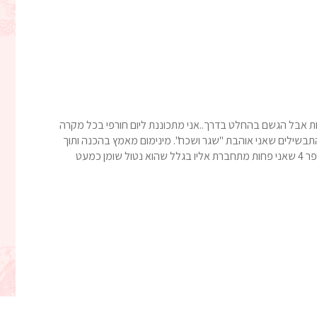
קות אבל הגשם בהחלט בדרך..אני מתכוננת ליום חורפי בכל מקרה
תבשילים שאני אוהבת "שגר ושכח". מינימום מאמץ בהכנה ותוך
שעתיים וקצת יש לנו מרק מוכן.לרוב משתמשים בבשר מספר 4 שאני פחות מתחברת אליו בגלל שהוא נטול שומן כמעט