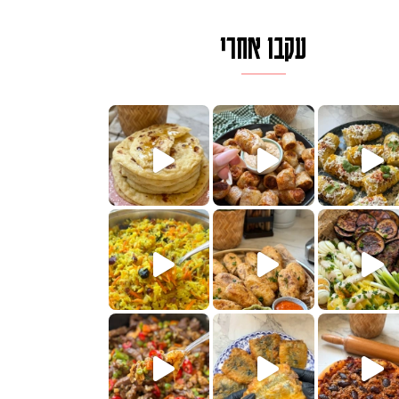
עקבו אחרי
ם בכמה דקות עב
וב של מופלטה וספינז׳, רעיון מעול
חדש לכם ונראה
שעת הימים ולכבוד שבת קודש
למתכון
ותנים
מתכון ראש
 אורז חביתה וירקות, למתכון
. המרכי