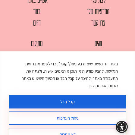
הסדנאות שלי
בשר
צרו קשר
דגים
חגים
מתוקים
לחמים
סלטים
באתר זה נעשה שימוש בעוגיות/"קוקיז", כדי לשפר את חוויית
מאפים
עוגות
הגלישה, להציג מודעות או תוכן מותאמים אישית, ולנתח את
ממולאים
עוף
התעבורה באתר. לחיצה על קבל הכל או המשך השימוש באתר
מהווה הסכמה לכך.
מרקים
פסטות
קבל הכל
ניהול העדפות
© כל הזכויות שמורות לענת אלישע |
עיצוב ובניית אתר
:
סטודיו דנקו
תקנון האתר
מדיניות פרטיות
לא מסכים