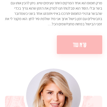
מרק חומוס הוא אחד המרקים היותר טעימים שיש. ניתן להכין אותו עם
בשר ובלי..הסוד הוא סבלנות! תנו למרק את הזמן שהוא צריך בכדי
שהבשר וגרגירי החומוס יתרככו באיזי ויתמזגו אחד בשני.כשמדובר
בתבשילים עם זמן בישול ארוך אני מיד שולפת סיר לחץ. הוא מקצר לי את
זמני הבישול בפחות מחצי!שמים הכל…
קרא עוד