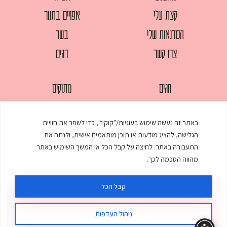
קצת עלי
אפויים בתנור
הסדנאות שלי
בשר
צרו קשר
דגים
חגים
מתוקים
לחמים
סלטים
באתר זה נעשה שימוש בעוגיות/"קוקיז", כדי לשפר את חוויית
מאפים
עוגות
הגלישה, להציג מודעות או תוכן מותאמים אישית, ולנתח את
ממולאים
עוף
התעבורה באתר. לחיצה על קבל הכל או המשך השימוש באתר
מהווה הסכמה לכך.
מרקים
פסטות
קבל הכל
ניהול העדפות
© כל הזכויות שמורות לענת אלישע |
עיצוב ובניית אתר
:
סטודיו דנקו