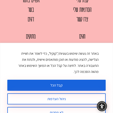
הסדנאות שלי
בשר
צרו קשר
דגים
חגים
מתוקים
לחמים
סלטים
באתר זה נעשה שימוש בעוגיות/"קוקיז", כדי לשפר את חוויית
מאפים
עוגות
הגלישה, להציג מודעות או תוכן מותאמים אישית, ולנתח את
ממולאים
עוף
התעבורה באתר. לחיצה על קבל הכל או המשך השימוש באתר
מהווה הסכמה לכך.
מרקים
פסטות
קבל הכל
ניהול העדפות
© כל הזכויות שמורות לענת אלישע |
עיצוב ובניית אתר
:
סטודיו דנקו
תקנון האתר
מדיניות פרטיות
לא מסכים