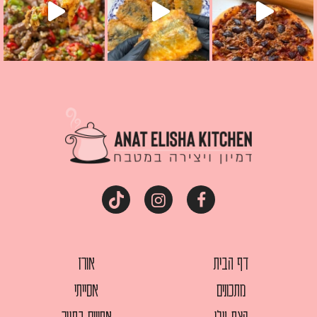
דף הבית
אורז
מתכונים
אסייתי
קצת עלי
אפויים בתנור