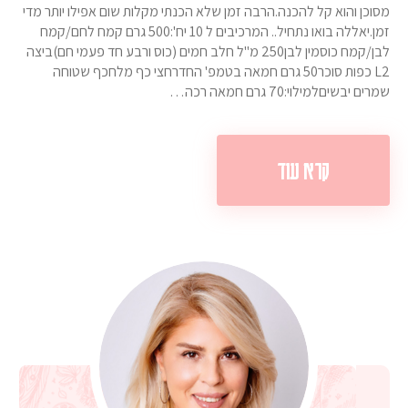
מסוכן והוא קל להכנה.הרבה זמן שלא הכנתי מקלות שום אפילו יותר מדי
זמן.יאללה בואו נתחיל.. המרכיבים ל 10 יח':500 גרם קמח לחם/קמח
לבן/קמח כוסמין לבן250 מ"ל חלב חמים (כוס ורבע חד פעמי חם)ביצה
L2 כפות סוכר50 גרם חמאה בטמפ' החדרחצי כף מלחכף שטוחה
שמרים יבשיםלמילוי:70 גרם חמאה רכה…
קרא עוד