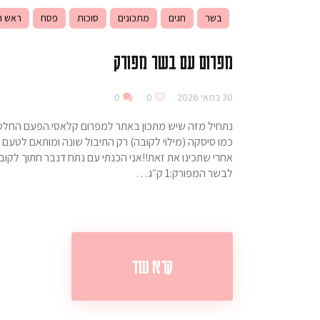
בשר
חגים
מתכונים
סוכות
פסח
ראש ה
מפרום עם בשר מפורק
30 במאי 2026
0
0
נתחיל מזה שיש מתכון באתר למפרום קלאסי.הפעם החל
כמו סיסקה (מילוי לקובה) רק התיבול שונה ומותאם לטעם 
אחרי שתכינו את זאת!!אני הכנתי עם נתח דנבר חתוך לקובי
לבשר המפורק:1 ק״ג…
קרא עוד