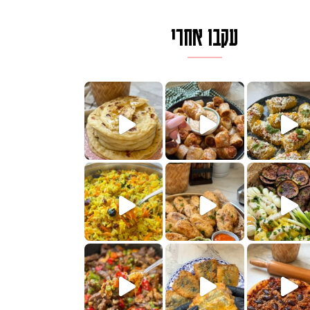
עקבו אחרי
ם בכמה דקות עב
וב של מופלטה וספינז׳, רעיון מעול
חדש לכם ונראה
שעת הימים ולכבוד שבת קודש
למתכון
ותנים
מתכון ראש
 אורז חביתה וירקות, למתכון
. המרכי