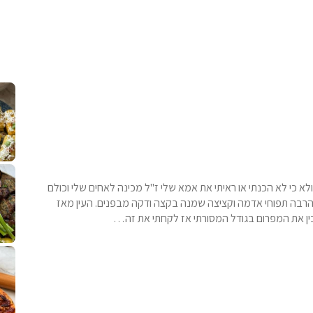
קלחי תירס צרובים על מחבת עם גבינה בולגרית מעודנת מ
נשנושי פרגיות קריספיים ממכרים שמכיני
לחם מחבת שהוא שיל
פסטל טוניסאי לתשעת הימים, חשבתי מה ל
⁨ סביח מפורק כי צריך לאכול משהו
אז מה בשבילכם? בפ
אורז יצירתי לת
לא כי לא הכנתי או ראיתי את אמא שלי ז"ל מכינה לאחים שלי וכולם
רבה תפוחי אדמה וקציצה שמנה בקצה ודקה מבפנים. העין מאז
כין את המפרום בגודל המסורתי אז לקחתי את זה…
פיצה של תשעת הימים ולמה היא נקראת ככה? ההסבר בסרטו
מז׳ווז׳ין או בתרגום לעברית, מח
שייטל מוקפץ עם