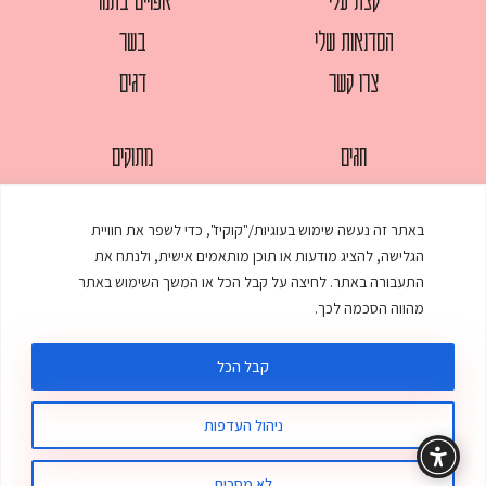
הסדנאות שלי
בשר
צרו קשר
דגים
חגים
מתוקים
לחמים
סלטים
באתר זה נעשה שימוש בעוגיות/"קוקיז", כדי לשפר את חוויית
מאפים
עוגות
הגלישה, להציג מודעות או תוכן מותאמים אישית, ולנתח את
ממולאים
עוף
התעבורה באתר. לחיצה על קבל הכל או המשך השימוש באתר
מהווה הסכמה לכך.
מרקים
פסטות
קבל הכל
ניהול העדפות
© כל הזכויות שמורות לענת אלישע |
עיצוב ובניית אתר
:
סטודיו דנקו
תקנון האתר
מדיניות פרטיות
לא מסכים