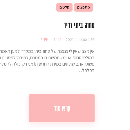
מתכונים
סלטים
סחוג ביתי זריז
26 באוקטובר 2021
4
2
אין מצב שאין לי צנצנת של סחוג ביתי במקרר. למען האמ
במולטי סחוג! אני משתמשת בו כממרח, כתיבול לפסטות או
פשוט. אתם שולטים במידת החריפות! אני רק יכולה להמליץ
בפלפל…
קרא עוד