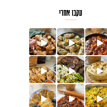
עקבו אחרי
לגרית מעודנת מ
פיים ממכרים שמכינים בכמה דקות עב
הימים, חשבתי מה לחדש לכם ונראה
 בשבילכם? בפ
? ההסבר בסרטו
או בתרגום לעברית, מחותנים
מתכון ראש