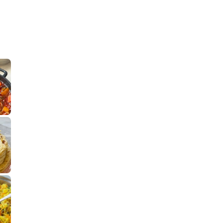
קלחי תירס צרובים על מחבת עם גבינה בו
נשנושי פרגיות קריס
תבשיל גולש לכבוד שבת קודש, מתכון חדש
. גולש המר
לחם מחבת שהוא שילוב של מופלטה וספינז׳, רעיון מעול
פסטל טוניסאי לתשעת 
⁨ סביח מפורק כי צריך לאכול משהו
אז מה
פיצה של תשעת הימים ולמה היא נקראת ככה
אורז יצירתי לתשעת הימים ולכבוד שבת קודש
למתכון
מז׳ווז׳ין 