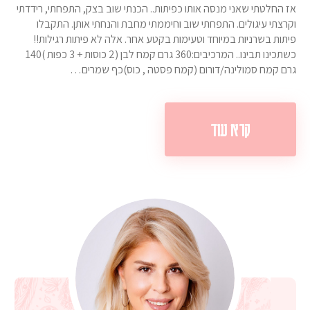
אז החלטתי שאני מנסה אותו כפיתות.. הכנתי שוב בצק, התפחתי, רידדתי
וקרצתי עיגולים. התפחתי שוב וחיממתי מחבת והנחתי אותן. התקבלו
פיתות בשרניות במיוחד וטעימות בקטע אחר. אלה לא פיתות רגילות!!
כשתכינו תבינו.. המרכיבים:360 גרם קמח לבן (2 כוסות + 3 כפות )140
גרם קמח סמולינה/דורום (קמח פסטה , כוס)כף שמרים…
קרא עוד