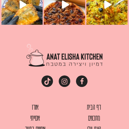
דף הבית
אורז
מתכונים
אסייתי
קצת עלי
אפויים בתנור