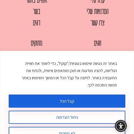
הסדנאות שלי
בשר
צרו קשר
דגים
חגים
מתוקים
לחמים
סלטים
באתר זה נעשה שימוש בעוגיות/"קוקיז", כדי לשפר את חוויית
מאפים
עוגות
הגלישה, להציג מודעות או תוכן מותאמים אישית, ולנתח את
ממולאים
עוף
התעבורה באתר. לחיצה על קבל הכל או המשך השימוש באתר
מהווה הסכמה לכך.
מרקים
פסטות
קבל הכל
ניהול העדפות
© כל הזכויות שמורות לענת אלישע |
עיצוב ובניית אתר
:
סטודיו דנקו
תקנון האתר
מדיניות פרטיות
לא מסכים