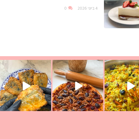
4 ביוני 2026
0
ככה? ההסבר בסרטו
מז׳ווז׳ין או בתרגום לעברית, מחותנים
מתכון ראש