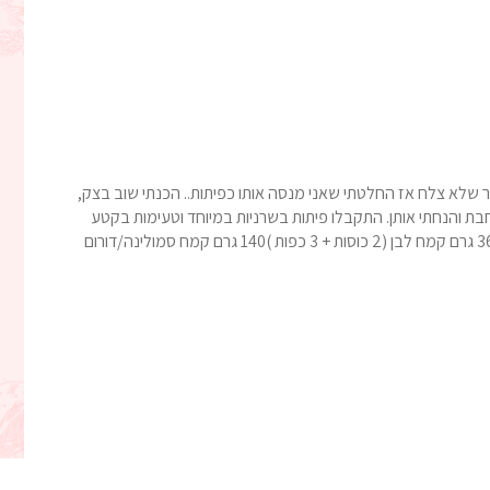
ר שלא צלח אז החלטתי שאני מנסה אותו כפיתות.. הכנתי שוב בצק,
חבת והנחתי אותן. התקבלו פיתות בשרניות במיוחד וטעימות בקטע
אחר. אלה לא פיתות רגילות!! כשתכינו תבינו.. המרכיבים:360 גרם קמח לבן (2 כוסות + 3 כפות )140 גרם קמח סמולינה/דורום