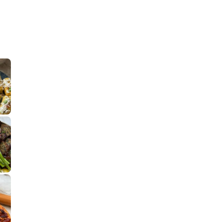
קלחי תירס צרובים על מחבת עם גבינה בולגרית מעודנת מ
נשנושי פרגיות קריספיים ממכרים שמכיני
לחם מחבת שהוא שיל
פסטל טוניסאי לתשעת הימים, חשבתי מה ל
⁨ סביח מפורק כי צריך לאכול משהו
אז מה בשבילכם? בפ
אורז יצירתי לת
פיצה של תשעת הימים ולמה היא נקראת ככה? ההסבר בסרטו
מז׳ווז׳ין או בתרגום לעברית, מח
שייטל מוקפץ עם