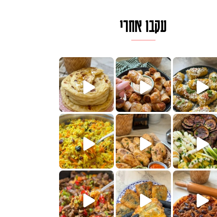
עקבו אחרי
ם בכמה דקות עב
וב של מופלטה וספינז׳, רעיון מעול
חדש לכם ונראה
שעת הימים ולכבוד שבת קודש
למתכון
ותנים
מתכון ראש
 אורז חביתה וירקות, למתכון
. המרכי