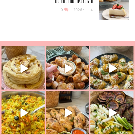
עוגת גבינת שמנת ותותים
4 ביוני 2026
0
ים שמכינים בכמה דקות עב
 מחבת שהוא שילוב של מופלטה וספינז׳, רעיון מעול
בתי מה לחדש לכם ונראה
אורז יצירתי לתשעת הימים ולכבוד שבת קודש
למתכון