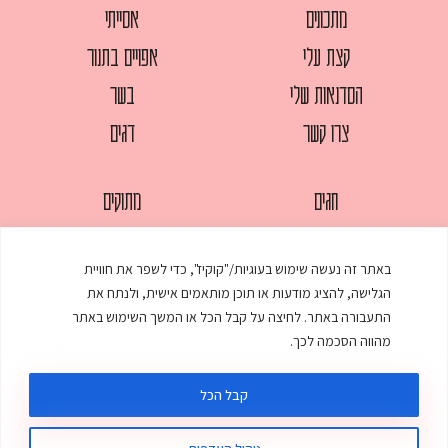
מתכונים
אסייתי
קצת עלי
אפויים בתנור
הסדנאות שלי
בשר
צרו קשר
דגים
חגים
מתוקים
לחמים
סלטים
באתר זה נעשה שימוש בעוגיות/"קוקיז", כדי לשפר את חוויית
מאפים
עוגות
הגלישה, להציג מודעות או תוכן מותאמים אישית, ולנתח את
ממולאים
עוף
התעבורה באתר. לחיצה על קבל הכל או המשך השימוש באתר
מהווה הסכמה לכך.
מרקים
פסטות
קבל הכל