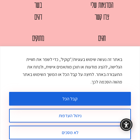
הסדנאות שלי
בשר
צרו קשר
דגים
חגים
מתוקים
לחמים
סלטים
באתר זה נעשה שימוש בעוגיות/"קוקיז", כדי לשפר את חוויית
מאפים
עוגות
הגלישה, להציג מודעות או תוכן מותאמים אישית, ולנתח את
ממולאים
עוף
התעבורה באתר. לחיצה על קבל הכל או המשך השימוש באתר
מהווה הסכמה לכך.
מרקים
פסטות
קבל הכל
ניהול העדפות
© כל הזכויות שמורות לענת אלישע |
עיצוב ובניית אתר
:
סטודיו דנקו
תקנון האתר
מדיניות פרטיות
לא מסכים