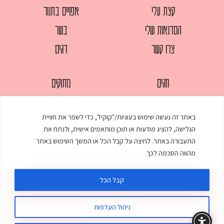
קצת עלי
אפויים בתנור
הסדנאות שלי
בשר
צרו קשר
דגים
חגים
מתוקים
לחמים
סלטים
באתר זה נעשה שימוש בעוגיות/"קוקיז", כדי לשפר את חוויית
מאפים
עוגות
הגלישה, להציג מודעות או תוכן מותאמים אישית, ולנתח את
ממולאים
עוף
התעבורה באתר. לחיצה על קבל הכל או המשך השימוש באתר
מהווה הסכמה לכך.
מרקים
פסטות
קבל הכל
ניהול העדפות
© כל הזכויות שמורות לענת אלישע |
עיצוב ובניית אתר
:
סטודיו דנקו