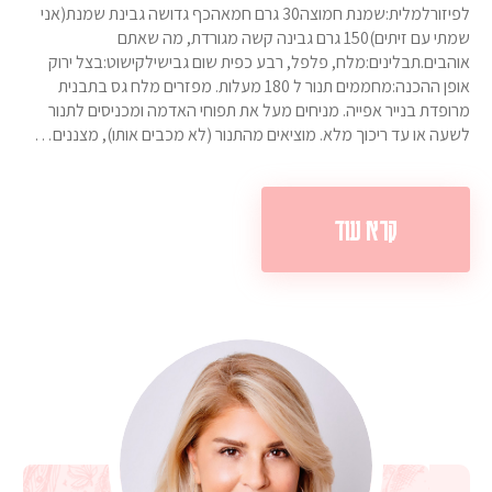
לפיזורלמלית:שמנת חמוצה30 גרם חמאהכף גדושה גבינת שמנת(אני
שמתי עם זיתים)150 גרם גבינה קשה מגורדת, מה שאתם
אוהבים.תבלינים:מלח, פלפל, רבע כפית שום גבישילקישוט:בצל ירוק
אופן ההכנה:מחממים תנור ל 180 מעלות. מפזרים מלח גס בתבנית
מרופדת בנייר אפייה. מניחים מעל את תפוחי האדמה ומכניסים לתנור
לשעה או עד ריכוך מלא. מוציאים מהתנור (לא מכבים אותו), מצננים…
קרא עוד