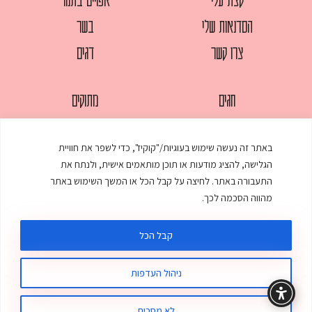
הסדנאות שלי
בשר
צרו קשר
דגים
חגים
מתוקים
לחמים
סלטים
באתר זה נעשה שימוש בעוגיות/"קוקיז", כדי לשפר את חוויית
מאפים
עוגות
הגלישה, להציג מודעות או תוכן מותאמים אישית, ולנתח את
ממולאים
עוף
התעבורה באתר. לחיצה על קבל הכל או המשך השימוש באתר
מהווה הסכמה לכך.
מרקים
פסטות
קבל הכל
ניהול העדפות
© כל הזכויות שמורות לענת אלישע |
עיצוב ובניית אתר
:
סטודיו דנקו
תקנון האתר
מדיניות פרטיות
לא מסכים