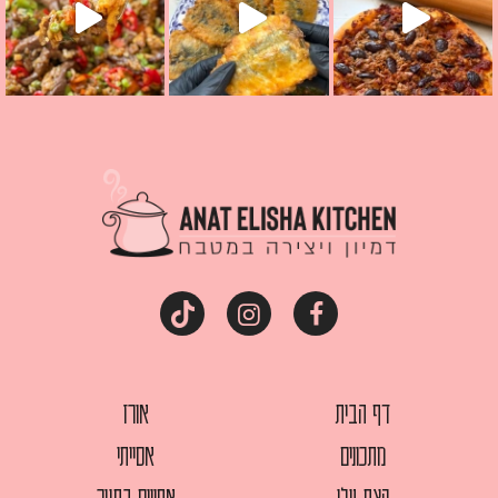
דף הבית
אורז
מתכונים
אסייתי
קצת עלי
אפויים בתנור