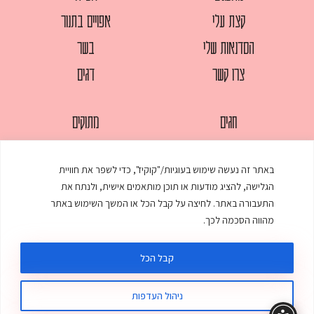
קצת עלי
אפויים בתנור
הסדנאות שלי
בשר
צרו קשר
דגים
חגים
מתוקים
לחמים
סלטים
באתר זה נעשה שימוש בעוגיות/"קוקיז", כדי לשפר את חוויית
מאפים
עוגות
הגלישה, להציג מודעות או תוכן מותאמים אישית, ולנתח את
ממולאים
עוף
התעבורה באתר. לחיצה על קבל הכל או המשך השימוש באתר
מהווה הסכמה לכך.
מרקים
פסטות
קבל הכל
ניהול העדפות
© כל הזכויות שמורות לענת אלישע |
עיצוב ובניית אתר
:
סטודיו דנקו