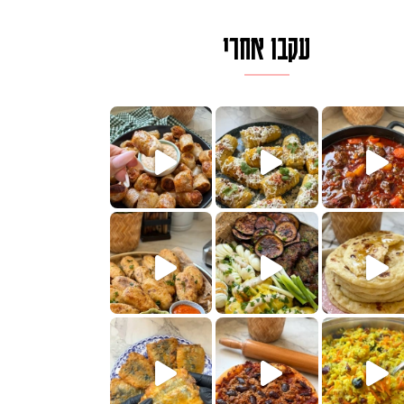
עקבו אחרי
לגרית מעודנת מ
פיים ממכרים שמכינים בכמה דקות עב
הימים, חשבתי מה לחדש לכם ונראה
 בשבילכם? בפ
? ההסבר בסרטו
או בתרגום לעברית, מחותנים
מתכון ראש