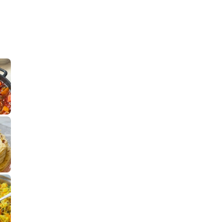
קלחי תירס צרובים על מחבת עם גבינה בו
נשנושי פרגיות קריס
תבשיל גולש לכבוד שבת קודש, מתכון חדש
. גולש המר
לחם מחבת שהוא שילוב של מופלטה וספינז׳, רעיון מעול
פסטל טוניסאי לתשעת 
⁨ סביח מפורק כי צריך לאכול משהו
אז מה
פיצה של תשעת הימים ולמה היא נקראת ככה
אורז יצירתי לתשעת הימים ולכבוד שבת קודש
למתכון
מז׳ווז׳ין 