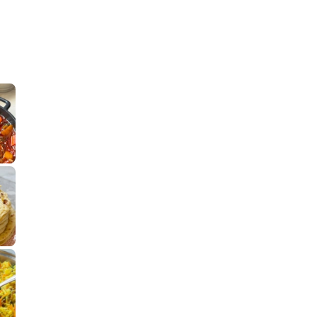
קלחי תירס צרובים על מחבת עם גבינה בו
נשנושי פרגיות קריס
תבשיל גולש לכבוד שבת קודש, מתכון חדש
. גולש המר
לחם מחבת שהוא שילוב של מופלטה וספינז׳, רעיון מעול
פסטל טוניסאי לתשעת 
⁨ סביח מפורק כי צריך לאכול משהו
אז מה
פיצה של תשעת הימים ולמה היא נקראת ככה
אורז יצירתי לתשעת הימים ולכבוד שבת קודש
למתכון
מז׳ווז׳ין 