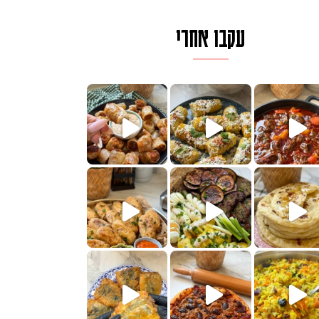
עקבו אחרי
לגרית מעודנת מ
פיים ממכרים שמכינים בכמה דקות עב
הימים, חשבתי מה לחדש לכם ונראה
 בשבילכם? בפ
? ההסבר בסרטו
או בתרגום לעברית, מחותנים
מתכון ראש