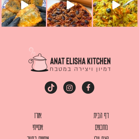
דף הבית
אורז
מתכונים
אסייתי
קצת עלי
אפויים בתנור