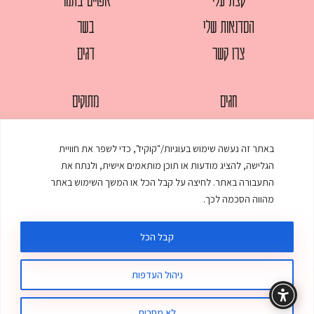
הסדנאות שלי
בשר
צרו קשר
דגים
חגים
מתוקים
לחמים
סלטים
באתר זה נעשה שימוש בעוגיות/"קוקיז", כדי לשפר את חוויית
מאפים
עוגות
הגלישה, להציג מודעות או תוכן מותאמים אישית, ולנתח את
ממולאים
עוף
התעבורה באתר. לחיצה על קבל הכל או המשך השימוש באתר
מהווה הסכמה לכך.
מרקים
פסטות
קבל הכל
ניהול העדפות
© כל הזכויות שמורות לענת אלישע |
עיצוב ובניית אתר
:
סטודיו דנקו
תקנון האתר
מדיניות פרטיות
לא מסכים