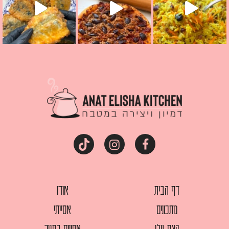
דף הבית
אורז
מתכונים
אסייתי
קצת עלי
אפויים בתנור