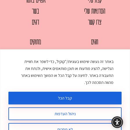
הסדנאות שלי
בשר
צרו קשר
דגים
חגים
מתוקים
לחמים
סלטים
באתר זה נעשה שימוש בעוגיות/"קוקיז", כדי לשפר את חוויית
מאפים
עוגות
הגלישה, להציג מודעות או תוכן מותאמים אישית, ולנתח את
ממולאים
עוף
התעבורה באתר. לחיצה על קבל הכל או המשך השימוש באתר
מהווה הסכמה לכך.
מרקים
פסטות
קבל הכל
ניהול העדפות
© כל הזכויות שמורות לענת אלישע |
עיצוב ובניית אתר
:
סטודיו דנקו
תקנון האתר
מדיניות פרטיות
לא מסכים