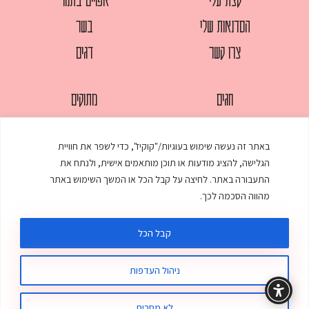
הסדנאות שלי
בשר
צרו קשר
דגים
חגים
מתוקים
לחמים
סלטים
באתר זה נעשה שימוש בעוגיות/"קוקיז", כדי לשפר את חוויית
מאפים
עוגות
הגלישה, להציג מודעות או תוכן מותאמים אישית, ולנתח את
ממולאים
עוף
התעבורה באתר. לחיצה על קבל הכל או המשך השימוש באתר
מהווה הסכמה לכך.
מרקים
פסטות
קבל הכל
ניהול העדפות
© כל הזכויות שמורות לענת אלישע |
עיצוב ובניית אתר
:
סטודיו דנקו
תקנון האתר
מדיניות פרטיות
לא מסכים