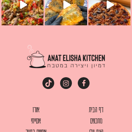
דף הבית
אורז
מתכונים
אסייתי
קצת עלי
אפויים בתנור