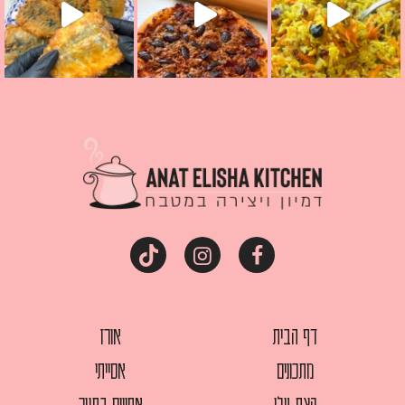
דף הבית
אורז
מתכונים
אסייתי
קצת עלי
אפויים בתנור