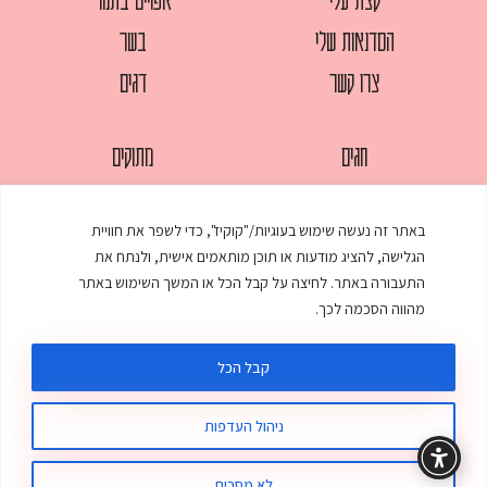
הסדנאות שלי
בשר
צרו קשר
דגים
חגים
מתוקים
לחמים
סלטים
באתר זה נעשה שימוש בעוגיות/"קוקיז", כדי לשפר את חוויית
מאפים
עוגות
הגלישה, להציג מודעות או תוכן מותאמים אישית, ולנתח את
ממולאים
עוף
התעבורה באתר. לחיצה על קבל הכל או המשך השימוש באתר
מהווה הסכמה לכך.
מרקים
פסטות
קבל הכל
ניהול העדפות
© כל הזכויות שמורות לענת אלישע |
עיצוב ובניית אתר
:
סטודיו דנקו
תקנון האתר
מדיניות פרטיות
לא מסכים