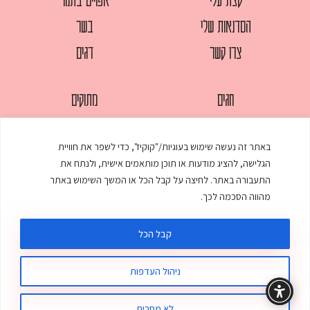
הסדנאות שלי
בשר
צרו קשר
דגים
חגים
מתוקים
לחמים
סלטים
באתר זה נעשה שימוש בעוגיות/"קוקיז", כדי לשפר את חוויית
מאפים
עוגות
הגלישה, להציג מודעות או תוכן מותאמים אישית, ולנתח את
ממולאים
עוף
התעבורה באתר. לחיצה על קבל הכל או המשך השימוש באתר
מהווה הסכמה לכך.
מרקים
פסטות
קבל הכל
ניהול העדפות
© כל הזכויות שמורות לענת אלישע |
עיצוב ובניית אתר
:
סטודיו דנקו
תקנון האתר
מדיניות פרטיות
לא מסכים