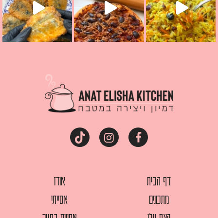
דף הבית
אורז
מתכונים
אסייתי
קצת עלי
אפויים בתנור