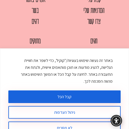
הסדנאות שלי
בשר
צרו קשר
דגים
חגים
מתוקים
לחמים
סלטים
באתר זה נעשה שימוש בעוגיות/"קוקיז", כדי לשפר את חוויית
מאפים
עוגות
הגלישה, להציג מודעות או תוכן מותאמים אישית, ולנתח את
ממולאים
עוף
התעבורה באתר. לחיצה על קבל הכל או המשך השימוש באתר
מהווה הסכמה לכך.
מרקים
פסטות
קבל הכל
ניהול העדפות
© כל הזכויות שמורות לענת אלישע |
עיצוב ובניית אתר
:
סטודיו דנקו
תקנון האתר
מדיניות פרטיות
לא מסכים