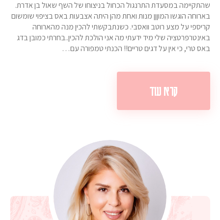
שהתקיימה במסעדת התרנגול הכחול בניצוחו של השף שאול בן אדרת.
בארוחה הוגשו המוןןן מנות ואחת מהן היתה אצבעות באס בציפוי שומשום
קריספי על מצע רוטב וואסבי. כשנתבקשתי להכין מנה מהארוחה
באינטרפרטציה שלי מיד ידעתי מה אני הולכת להכין..בחרתי כמובן בדג
באס טרי, כי אין על דגים טריים!! הכנתי טמפורה עם…
קרא עוד