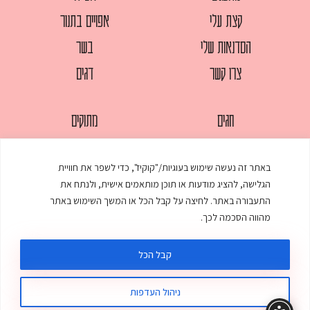
קצת עלי
אפויים בתנור
הסדנאות שלי
בשר
צרו קשר
דגים
חגים
מתוקים
לחמים
סלטים
באתר זה נעשה שימוש בעוגיות/"קוקיז", כדי לשפר את חוויית
מאפים
עוגות
הגלישה, להציג מודעות או תוכן מותאמים אישית, ולנתח את
ממולאים
עוף
התעבורה באתר. לחיצה על קבל הכל או המשך השימוש באתר
מהווה הסכמה לכך.
מרקים
פסטות
קבל הכל
ניהול העדפות
© כל הזכויות שמורות לענת אלישע |
עיצוב ובניית אתר
:
סטודיו דנקו