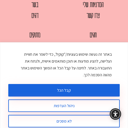
הסדנאות שלי
בשר
צרו קשר
דגים
חגים
מתוקים
לחמים
סלטים
באתר זה נעשה שימוש בעוגיות/"קוקיז", כדי לשפר את חוויית
מאפים
עוגות
הגלישה, להציג מודעות או תוכן מותאמים אישית, ולנתח את
ממולאים
עוף
התעבורה באתר. לחיצה על קבל הכל או המשך השימוש באתר
מהווה הסכמה לכך.
מרקים
פסטות
קבל הכל
ניהול העדפות
© כל הזכויות שמורות לענת אלישע |
עיצוב ובניית אתר
:
סטודיו דנקו
תקנון האתר
מדיניות פרטיות
לא מסכים