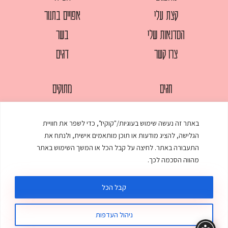
קצת עלי
אפויים בתנור
הסדנאות שלי
בשר
צרו קשר
דגים
חגים
מתוקים
לחמים
סלטים
באתר זה נעשה שימוש בעוגיות/"קוקיז", כדי לשפר את חוויית
מאפים
עוגות
הגלישה, להציג מודעות או תוכן מותאמים אישית, ולנתח את
ממולאים
עוף
התעבורה באתר. לחיצה על קבל הכל או המשך השימוש באתר
מהווה הסכמה לכך.
מרקים
פסטות
קבל הכל
ניהול העדפות
© כל הזכויות שמורות לענת אלישע |
עיצוב ובניית אתר
:
סטודיו דנקו