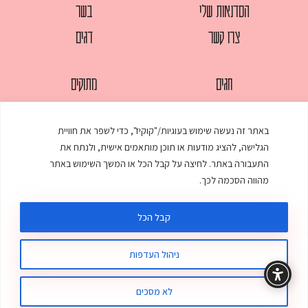
הסדנאות שלי
בשר
צרו קשר
דגים
חגים
מתוקים
לחמים
סלטים
באתר זה נעשה שימוש בעוגיות/"קוקיז", כדי לשפר את חוויית
מאפים
עוגות
הגלישה, להציג מודעות או תוכן מותאמים אישית, ולנתח את
ממולאים
עוף
התעבורה באתר. לחיצה על קבל הכל או המשך השימוש באתר
מהווה הסכמה לכך.
מרקים
פסטות
קבל הכל
ניהול העדפות
© כל הזכויות שמורות לענת אלישע |
עיצוב ובניית אתר
:
סטודיו דנקו
תקנון האתר
מדיניות פרטיות
לא מסכים