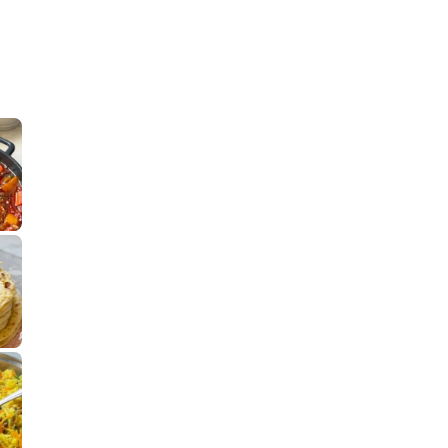
קלחי תירס צרובים על מחבת עם גבינה בו
נשנושי פרגיות קריס
תבשיל גולש לכבוד שבת קודש, מתכון חדש
. גולש המר
לחם מחבת שהוא שילוב של מופלטה וספינז׳, רעיון מעול
פסטל טוניסאי לתשעת 
⁨ סביח מפורק כי צריך לאכול משהו
אז מה
פיצה של תשעת הימים ולמה היא נקראת ככה
אורז יצירתי לתשעת הימים ולכבוד שבת קודש
למתכון
מז׳ווז׳ין 