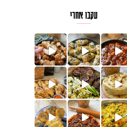
עקבו אחרי
לגרית מעודנת מ
פיים ממכרים שמכינים בכמה דקות עב
הימים, חשבתי מה לחדש לכם ונראה
 בשבילכם? בפ
? ההסבר בסרטו
או בתרגום לעברית, מחותנים
מתכון ראש