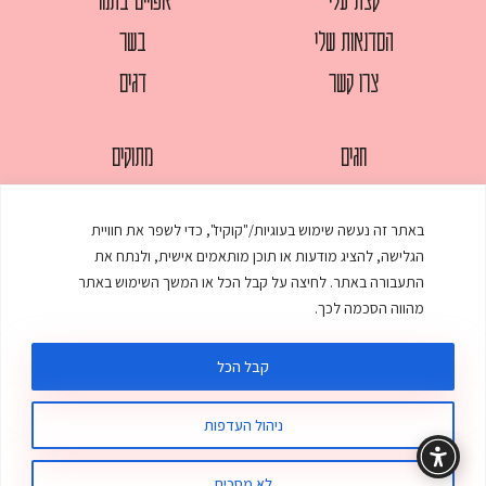
הסדנאות שלי
בשר
צרו קשר
דגים
חגים
מתוקים
לחמים
סלטים
באתר זה נעשה שימוש בעוגיות/"קוקיז", כדי לשפר את חוויית
מאפים
עוגות
הגלישה, להציג מודעות או תוכן מותאמים אישית, ולנתח את
ממולאים
עוף
התעבורה באתר. לחיצה על קבל הכל או המשך השימוש באתר
מהווה הסכמה לכך.
מרקים
פסטות
קבל הכל
ניהול העדפות
© כל הזכויות שמורות לענת אלישע |
עיצוב ובניית אתר
:
סטודיו דנקו
תקנון האתר
מדיניות פרטיות
לא מסכים