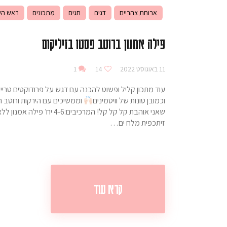
ארוחת צהריים
דגים
חגים
מתכונים
ראש הש
פילה אמנון ברוטב פסטו בזיליקום
11 באוגוסט 2022
14
1
עוד מתכון קליל ופשוט להכנה עם דגש על פרודוקטים טריי
וכמובן טונות של וויטמינים
זיתכפית מלח ים…
קרא עוד