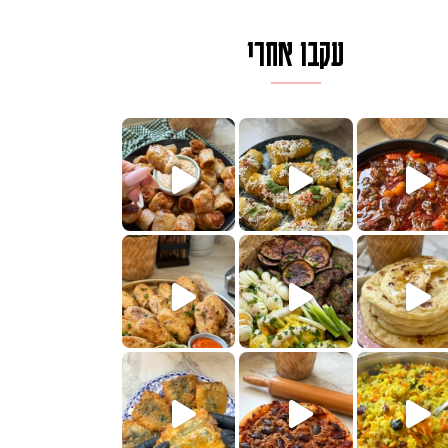
עקבו אחרי
לגרית מעודנת מ
פיים ממכרים שמכינים בכמה דקות עב
הימים, חשבתי מה לחדש לכם ונראה
 בשבילכם? בפ
? ההסבר בסרטו
או בתרגום לעברית, מחותנים
מתכון ראש