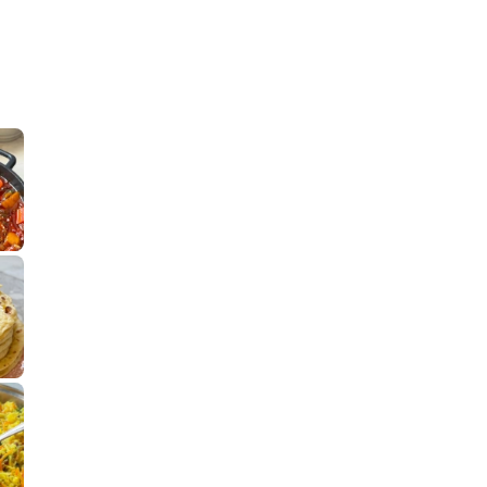
קלחי תירס צרובים על מחבת עם גבינה בו
נשנושי פרגיות קריס
תבשיל גולש לכבוד שבת קודש, מתכון חדש
. גולש המר
לחם מחבת שהוא שילוב של מופלטה וספינז׳, רעיון מעול
פסטל טוניסאי לתשעת 
⁨ סביח מפורק כי צריך לאכול משהו
אז מה
פיצה של תשעת הימים ולמה היא נקראת ככה
אורז יצירתי לתשעת הימים ולכבוד שבת קודש
למתכון
מז׳ווז׳ין 