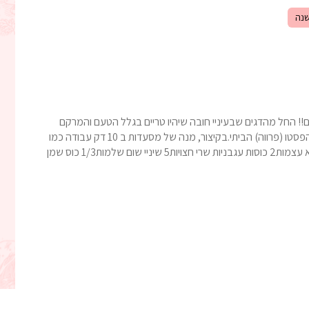
נה
ם!! החל מהדגים שבעיניי חובה שיהיו טריים בגלל הטעם והמרקם
וממשיכים עם הירקות ורוטב הפסטו (פרווה) הביתי.בקיצור, מנה של מסעדות ב 10 דק עבודה כמו
שאני אוהבת קל קל קל! המרכיבים:4-6 יח׳ פילה אמנון ללא עצמות2 כוסות עגבניות שרי חצויות5 שיניי שום שלמות1/3 כוס שמן