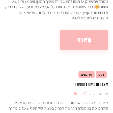
ממרח ארטישוק אז תנסו להשיג כי זה מוסיף המוןןןןן ואם אין אז פשוט
תוותרו
לגבי הפיסטוקים, אל תוותרו על הקלייה במחבת, זה לוקח בדיוק
5 דקות וזה מקפיץ ומשדרג את המנה פי כמה!! זהו, עכשיו אתם
משוחררים למטבח להכין…
קרא עוד
דגים
מתכונים
אצבעות באס בטמפורה
20 ביולי 2021
2
0
קצת לפני שבועות השתתפתי בארוחת חג על טהרת דגים ישראליים
שהתקיימה במסעדת התרנגול הכחול בניצוחו של השף שאול בן אדרת.