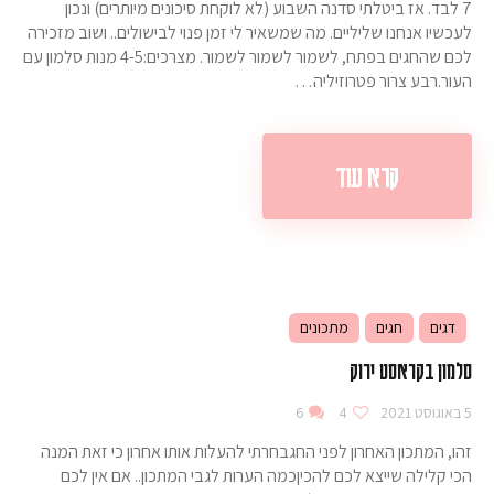
7 לבד. אז ביטלתי סדנה השבוע (לא לוקחת סיכונים מיותרים) ונכון
לעכשיו אנחנו שליליים. מה שמשאיר לי זמן פנוי לבישולים.. ושוב מזכירה
לכם שהחגים בפתח, לשמור לשמור לשמור. מצרכים:4-5 מנות סלמון עם
העור.רבע צרור פטרוזיליה…
קרא עוד
דגים
חגים
מתכונים
סלמון בקראסט ירוק
5 באוגוסט 2021
4
6
זהו, המתכון האחרון לפני החגבחרתי להעלות אותו אחרון כי זאת המנה
הכי קלילה שייצא לכם להכיןכמה הערות לגבי המתכון.. אם אין לכם