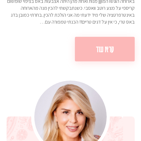
בארוחה הוגשו המוןןן מנות ואחת מהן היתה אצבעות באס בציפוי שומשום
קריספי על מצע רוטב וואסבי. כשנתבקשתי להכין מנה מהארוחה
באינטרפרטציה שלי מיד ידעתי מה אני הולכת להכין..בחרתי כמובן בדג
באס טרי, כי אין על דגים טריים!! הכנתי טמפורה עם…
קרא עוד