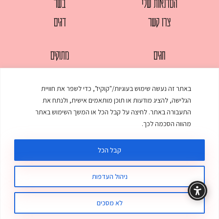
הסדנאות שלי
בשר
צרו קשר
דגים
חגים
מתוקים
לחמים
סלטים
באתר זה נעשה שימוש בעוגיות/"קוקיז", כדי לשפר את חוויית
מאפים
עוגות
הגלישה, להציג מודעות או תוכן מותאמים אישית, ולנתח את
ממולאים
עוף
התעבורה באתר. לחיצה על קבל הכל או המשך השימוש באתר
מהווה הסכמה לכך.
מרקים
פסטות
קבל הכל
ניהול העדפות
© כל הזכויות שמורות לענת אלישע |
עיצוב ובניית אתר
:
סטודיו דנקו
תקנון האתר
מדיניות פרטיות
לא מסכים