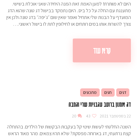
היום לא מוותרת! למען האמת זאת המנה היחידה שאני אוכלת בשישי.
מתענגת עם החלה על כל ביס.. היום נתמקד בבישול דג טונה שהוא הדג
המועדף על הבנות שלי.אתחיל ואומר שאין שום ״ג׳יפה״ בדג טונה ולכן אין
צורך להשרות אותו במים רותחים או לחילופין לתת לו בישול ראשוני.…
קרא עוד
דגים
חגים
מתכונים
דג אמנון ברוטב עגבניות שרי וגמבה
22 בספטמבר 2021
43
20
השנה החלטתי לעשות שינוי קל בעקבות הבקשות של הילדים. בהתחלה
קצת נרתעתי, דג בארוחה מפסקת? שלא תהיו צמאים. מהר מאוד הראש