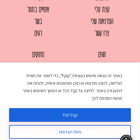
קצת עלי
אפויים בתנור
הסדנאות שלי
בשר
צרו קשר
דגים
חגים
מתוקים
לחמים
סלטים
באתר זה נעשה שימוש בעוגיות/"קוקיז", כדי לשפר את חוויית
מאפים
עוגות
הגלישה, להציג מודעות או תוכן מותאמים אישית, ולנתח את
ממולאים
עוף
התעבורה באתר. לחיצה על קבל הכל או המשך השימוש באתר
מהווה הסכמה לכך.
מרקים
פסטות
קבל הכל
ניהול העדפות
© כל הזכויות שמורות לענת אלישע |
עיצוב ובניית אתר
:
סטודיו דנקו