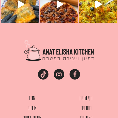
דף הבית
אורז
מתכונים
אסייתי
קצת עלי
אפויים בתנור