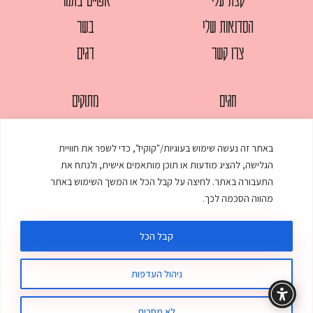
הסדנאות שלי
בשר
צרו קשר
דגים
חגים
מתוקים
לחמים
סלטים
באתר זה נעשה שימוש בעוגיות/"קוקיז", כדי לשפר את חוויית
מאפים
עוגות
הגלישה, להציג מודעות או תוכן מותאמים אישית, ולנתח את
ממולאים
עוף
התעבורה באתר. לחיצה על קבל הכל או המשך השימוש באתר
מהווה הסכמה לכך.
מרקים
פסטות
קבל הכל
ניהול העדפות
© כל הזכויות שמורות לענת אלישע |
עיצוב ובניית אתר
:
סטודיו דנקו
תקנון האתר
מדיניות פרטיות
לא מסכים