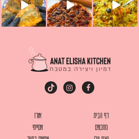
דף הבית
אורז
מתכונים
אסייתי
קצת עלי
אפויים בתנור