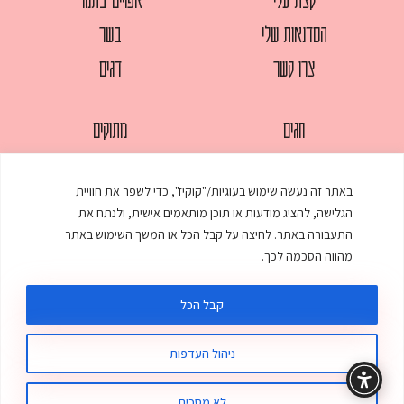
הסדנאות שלי
בשר
צרו קשר
דגים
חגים
מתוקים
לחמים
סלטים
באתר זה נעשה שימוש בעוגיות/"קוקיז", כדי לשפר את חוויית
מאפים
עוגות
הגלישה, להציג מודעות או תוכן מותאמים אישית, ולנתח את
ממולאים
עוף
התעבורה באתר. לחיצה על קבל הכל או המשך השימוש באתר
מהווה הסכמה לכך.
מרקים
פסטות
קבל הכל
ניהול העדפות
© כל הזכויות שמורות לענת אלישע |
עיצוב ובניית אתר
:
סטודיו דנקו
תקנון האתר
מדיניות פרטיות
לא מסכים