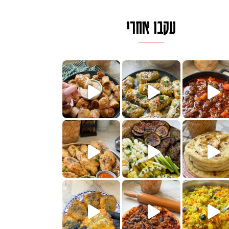
עקבו אחרי
לגרית מעודנת מ
פיים ממכרים שמכינים בכמה דקות עב
הימים, חשבתי מה לחדש לכם ונראה
 בשבילכם? בפ
? ההסבר בסרטו
או בתרגום לעברית, מחותנים
מתכון ראש