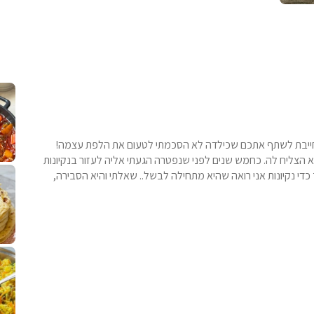
קלחי תירס צרובים על מחבת עם גבינה בו
נשנושי פרגיות קריס
תבשיל גולש לכבוד שבת קודש, מתכון חדש
. גולש המר
 חייבת לשתף אתכם שכילדה לא הסכמתי לטעום את הלפת עצמה!
הצליח לה. כחמש שנים לפני שנפטרה הגעתי אליה לעזור בנקיונות
לחם מחבת שהוא שילוב של מופלטה וספינז׳, רעיון מעול
פסטל טוניסאי לתשעת 
⁨ סביח מפורק כי צריך לאכול משהו
אז מה
כדי נקיונות אני רואה שהיא מתחילה לבשל.. שאלתי והיא הסבירה,
פיצה של תשעת הימים ולמה היא נקראת ככה
אורז יצירתי לתשעת הימים ולכבוד שבת קודש
למתכון
מז׳ווז׳ין 