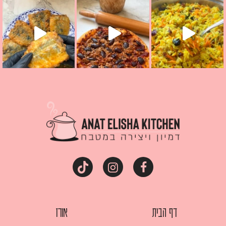
מז׳ווז׳ין או בתרגום לעברית, מחותנים
מתכון ראש
דף הבית
אורז