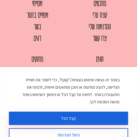
מתכונים
אסייתי
קצת עלי
אפויים בתנור
הסדנאות שלי
בשר
צרו קשר
דגים
חגים
מתוקים
לחמים
סלטים
באתר זה נעשה שימוש בעוגיות/"קוקיז", כדי לשפר את חוויית
מאפים
עוגות
הגלישה, להציג מודעות או תוכן מותאמים אישית, ולנתח את
ממולאים
עוף
התעבורה באתר. לחיצה על קבל הכל או המשך השימוש באתר
מהווה הסכמה לכך.
מרקים
פסטות
קבל הכל
ניהול העדפות