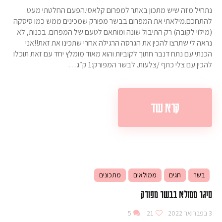
נתחיל מזה שיש מתכון באתר למפרום קלאסי.הפעם החלטתי מעט
להתחכם.מילאתי את המפרום בבשר מפורק שמכינים ממש כמו סיסקה
(מילוי לקובה) רק התיבול שונה ומותאם לטעם של המפרום. בכנות, לא
נראה לי שתרצו להכין את הגרסה הרגילה אחרי שתכינו את זאת!!אני
הכנתי עם נתח דנבר חתוך לקוביות והוא מאוד מומלץ יחד עם זאת תוכלו
להכין עם צלי כתף /צלעות. לבשר המפורק:1 ק״ג…
קרא עוד
בשר
חגים
ממולאים
מתכונים
סיגר ממולא בבשר מפורק
3 בפברואר 2022
21
5