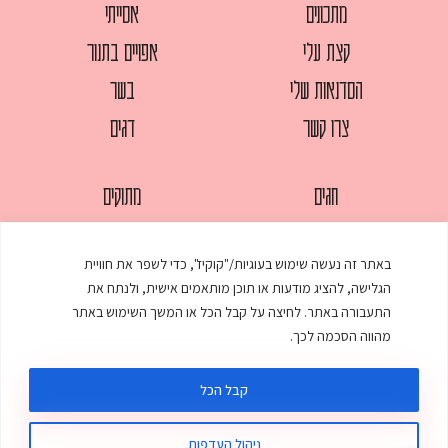
מתכונים
אסייתי
קצת עלי
אפויים בתנור
הסדנאות שלי
בשר
צרו קשר
דגים
חגים
מתוקים
לחמים
סלטים
באתר זה נעשה שימוש בעוגיות/"קוקיז", כדי לשפר את חוויית
מאפים
עוגות
הגלישה, להציג מודעות או תוכן מותאמים אישית, ולנתח את
ממולאים
עוף
התעבורה באתר. לחיצה על קבל הכל או המשך השימוש באתר
מהווה הסכמה לכך.
מרקים
פסטות
קבל הכל
ניהול העדפות