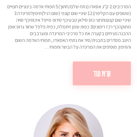
המרכיבים:2 ק"ג אסאדו (נתח שלם/חתוך)5 תפוחי אדמה בינוניים חצויים
(שטופים עם הקליפה)12 שיניי שום קונפי (שום רגיל)תימיןלמרינדה:3
שיניי שום קצוצותחצי כוס סילאן טבעיכף סירופ מייפל איכותיכף סויה
מתוקהכף רכז רימונים3 כפות שמן זיתמלח, כפית פלפל שחור גרוס אופן
ההכנה:מניחים בקערה את כל מרכיבי המרינדה ומערבבים
היטב.מסדרים בתבנית/סיר את נתחי האסאדו , תפוחי האדמה השום
והתימין. מוסיפים את המרינדה על הבשר ותפוחי…
קרא עוד