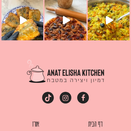
מז׳ווז׳ין או בתרגום לעברית, מחותנים
מתכון ראש
דף הבית
אורז