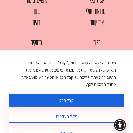
הסדנאות שלי
בשר
צרו קשר
דגים
חגים
מתוקים
לחמים
סלטים
באתר זה נעשה שימוש בעוגיות/"קוקיז", כדי לשפר את חוויית
מאפים
עוגות
הגלישה, להציג מודעות או תוכן מותאמים אישית, ולנתח את
ממולאים
עוף
התעבורה באתר. לחיצה על קבל הכל או המשך השימוש באתר
מהווה הסכמה לכך.
מרקים
פסטות
קבל הכל
ניהול העדפות
© כל הזכויות שמורות לענת אלישע |
עיצוב ובניית אתר
:
סטודיו דנקו
תקנון האתר
מדיניות פרטיות
לא מסכים