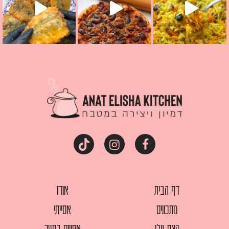
דף הבית
אורז
מתכונים
אסייתי
קצת עלי
אפויים בתנור