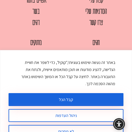
הסדנאות שלי
בשר
צרו קשר
דגים
חגים
מתוקים
לחמים
סלטים
באתר זה נעשה שימוש בעוגיות/"קוקיז", כדי לשפר את חוויית
מאפים
עוגות
הגלישה, להציג מודעות או תוכן מותאמים אישית, ולנתח את
ממולאים
עוף
התעבורה באתר. לחיצה על קבל הכל או המשך השימוש באתר
מהווה הסכמה לכך.
מרקים
פסטות
קבל הכל
ניהול העדפות
© כל הזכויות שמורות לענת אלישע |
עיצוב ובניית אתר
:
סטודיו דנקו
תקנון האתר
מדיניות פרטיות
לא מסכים