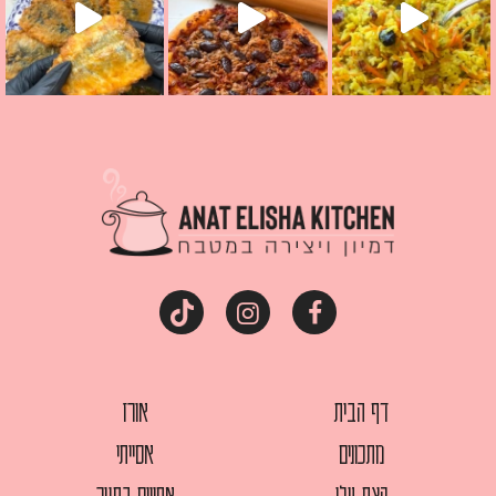
דף הבית
אורז
מתכונים
אסייתי
קצת עלי
אפויים בתנור