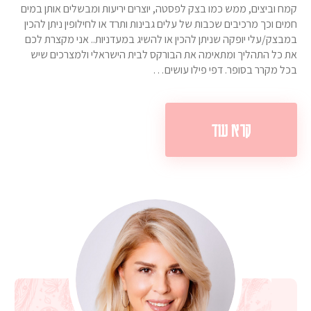
קמח וביצים, ממש כמו בצק לפסטה, יוצרים יריעות ומבשלים אותן במים
חמים וכך מרכיבים שכבות של עלים גבינות ותרד או לחילופין ניתן להכין
במבצק/עלי יופקה שניתן להכין או להשיג במעדניות.. אני מקצרת לכם
את כל התהליך ומתאימה את הבורקס לבית הישראלי ולמצרכים שיש
בכל מקרר בסופר. דפי פילו עושים…
קרא עוד