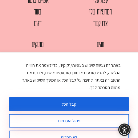
הסדנאות שלי
בשר
צרו קשר
דגים
חגים
מתוקים
לחמים
סלטים
באתר זה נעשה שימוש בעוגיות/"קוקיז", כדי לשפר את חוויית
מאפים
עוגות
הגלישה, להציג מודעות או תוכן מותאמים אישית, ולנתח את
ממולאים
עוף
התעבורה באתר. לחיצה על קבל הכל או המשך השימוש באתר
מהווה הסכמה לכך.
מרקים
פסטות
קבל הכל
ניהול העדפות
© כל הזכויות שמורות לענת אלישע |
עיצוב ובניית אתר
:
סטודיו דנקו
תקנון האתר
מדיניות פרטיות
לא מסכים