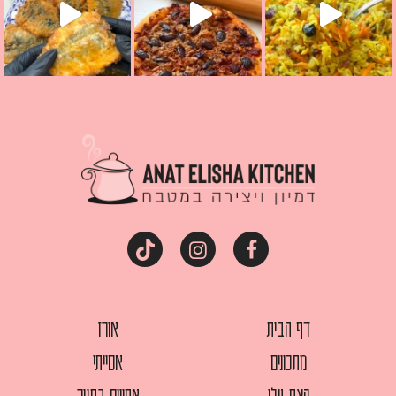
דף הבית
אורז
מתכונים
אסייתי
קצת עלי
אפויים בתנור